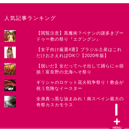
人気記事ランキング
【閲覧注意】黒魔術？ベナンの謎多きブー
ドゥー教の祭り『エグングン』
News
【女子向け厳選4選】ブラジル土産はこれ
だけおさえればOK♡【2020年版】
about CHIYOKO
【脱いだ】女だってへそ出して踊らにゃ損
損！富良野の北海へそ祭り
Festival
ギリシャのロケット花火戦争祭り！教会が
祝う危険なイースター
Works
全身真っ黒な油まみれ！南スペイン最大の
奇祭カスカモラス
MENU