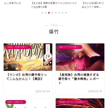
ノさん｜日本テレビ
【まとめ】奇祭の宝庫スペインのクレイジ
【テレビ出演】#バズ英
ーなお祭り4選
みよう〜｜NHK...
― TAG ―
爆竹
Taiwan（台湾のお祭り）
Asia（アジアのお祭り）
【マンガ】台湾の爆竹祭りっ
【超危険】台湾の過激すぎる
てこんなかんじ！【裏話】
爆竹祭り『鹽水蜂炮』レポー
ト
2020-01-24
2019-03-15
News!（お知らせ）
Europe（ヨーロッパのお祭り）