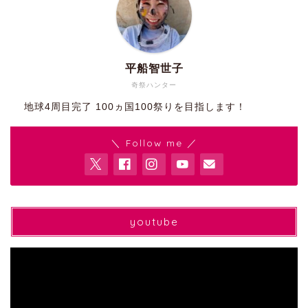
平船智世子
奇祭ハンター
地球4周目完了 100ヵ国100祭りを目指します！
＼ Follow me ／
youtube
動
画
プ
レ