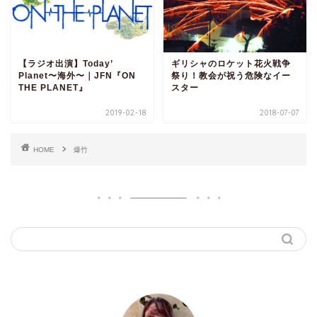
【ラジオ出演】Today’
ギリシャのロケット花火戦争
Planet〜海外〜｜JFN『ON
祭り！教会が祝う危険なイー
THE PLANET』
スター
2019-02-18
2018-07-07
HOME
爆竹