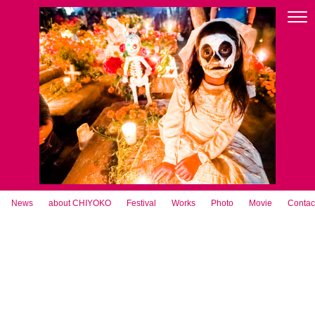
News
about CHIYOKO
Festival
Works
Photo
Movie
Contac