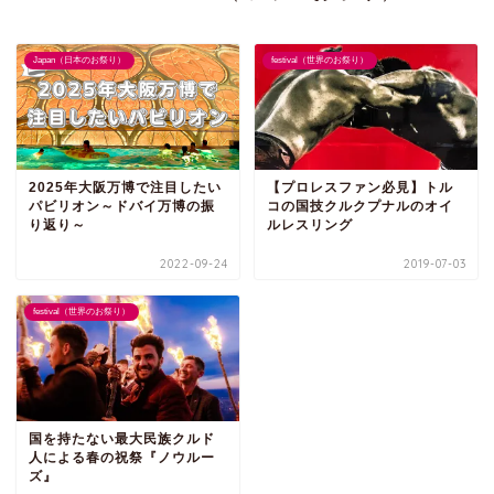
Japan（日本のお祭り）
festival（世界のお祭り）
2025年大阪万博で注目したい
【プロレスファン必見】トル
パビリオン～ドバイ万博の振
コの国技クルクプナルのオイ
り返り～
ルレスリング
2022-09-24
2019-07-03
festival（世界のお祭り）
国を持たない最大民族クルド
人による春の祝祭『ノウルー
ズ』