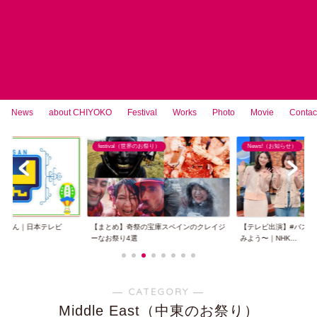
News
about CHIYOKO
Festival
Works
Photo
Movie
Contac
festival（世界のお祭り）
News!（お知らせ）
Afri
まとめ】奇祭の宝庫スペインのクレイジ
【テレビ出演】#バズ英語〜SNSで世界を
西アフ
なお祭り4選
みよう〜｜NHK...
コンテス
― CATEGORY ―
Middle East（中東のお祭り）