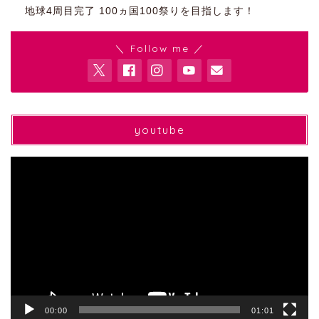
地球4周目完了 100ヵ国100祭りを目指します！
＼ Follow me ／
youtube
動
画
プ
レ
ー
ヤ
ー
00:00
01:01