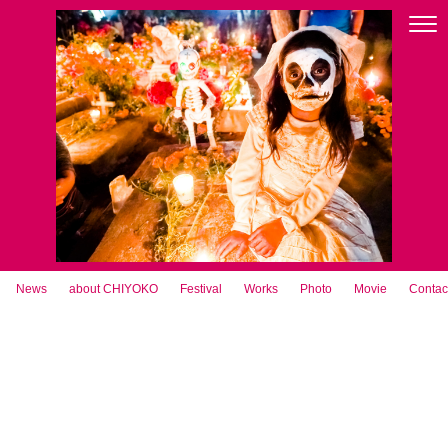
News
about CHIYOKO
Festival
Works
Photo
Movie
Contac