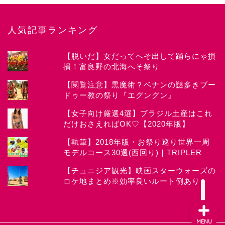
人気記事ランキング
【脱いだ】女だってへそ出して踊らにゃ損
損！富良野の北海へそ祭り
News
【閲覧注意】黒魔術？ベナンの謎多きブー
ドゥー教の祭り『エグングン』
about CHIYOKO
【女子向け厳選4選】ブラジル土産はこれ
だけおさえればOK♡【2020年版】
Festival
【執筆】2018年版・お祭り巡り世界一周
モデルコース30選(西回り)｜TRIPLER
Works
【チュニジア観光】映画スターウォーズの
ロケ地まとめ※効率良いルート例あり
MENU