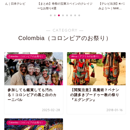
ノさん｜日本テレビ
【まとめ】奇祭の宝庫スペインのクレイジ
【テレビ出演】#バズ英
ーなお祭り4選
みよう〜｜NHK...
― CATEGORY ―
Colombia（コロンビアのお祭り）
Colombia（コロンビアのお祭り）
Africa（アフリカのお祭り）
参加しても鑑賞しても汚れ
【閲覧注意】黒魔術？ベナン
る！コロンビアの黒と白のカ
の謎多きブードゥー教の祭り
ーニバル
『エグングン』
2025-02-28
2018-01-16
Colombia（コロンビアのお祭り）