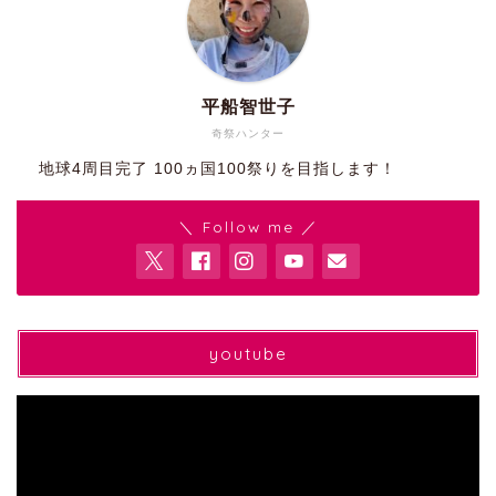
平船智世子
奇祭ハンター
地球4周目完了 100ヵ国100祭りを目指します！
＼ Follow me ／
youtube
動
画
プ
レ