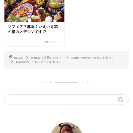
マフィア？麻薬？いえいえ花
の都のメデジンです♡
2017-06-08
HOME
festival（世界のお祭り）
SouthAmerica（南米のお祭り）
Colombia（コロンビアのお祭り）