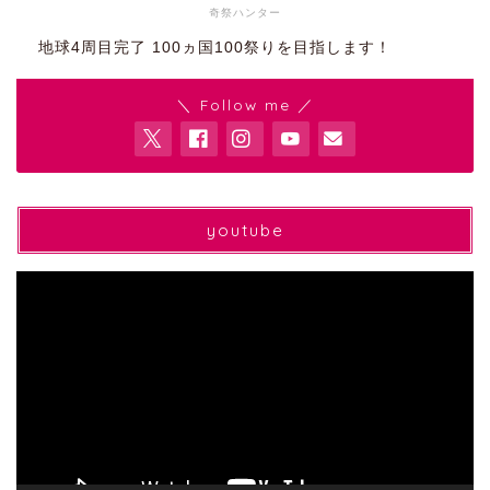
奇祭ハンター
地球4周目完了 100ヵ国100祭りを目指します！
＼ Follow me ／
youtube
動
画
プ
レ
ー
ヤ
ー