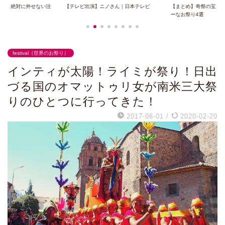
ノさん｜日本テレビ
【まとめ】奇祭の宝庫スペインのクレイジ
【テレビ出演】#バズ英
ーなお祭り4選
みよう〜｜NHK...
festival（世界のお祭り）
インティが太陽！ライミが祭り！日出
づる国のオマットゥリ女が南米三大祭
りのひとつに行ってきた！
2017-06-01
/
2020-02-20