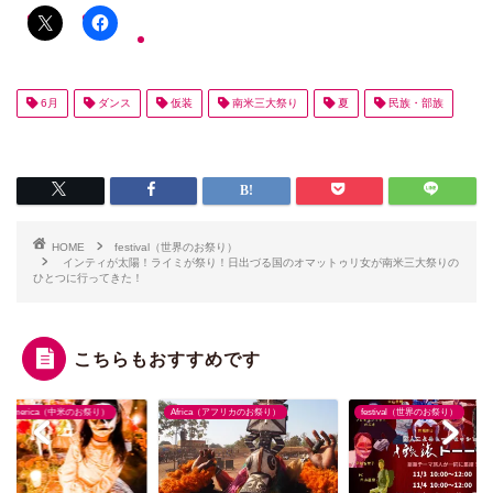
6月
ダンス
仮装
南米三大祭り
夏
民族・部族
HOME
festival（世界のお祭り）
インティが太陽！ライミが祭り！日出づる国のオマットゥリ女が南米三大祭りの
ひとつに行ってきた！
こちらもおすすめです
rica（アフリカのお祭り）
festival（世界のお祭り）
CentralAmerica（中米のお祭り）