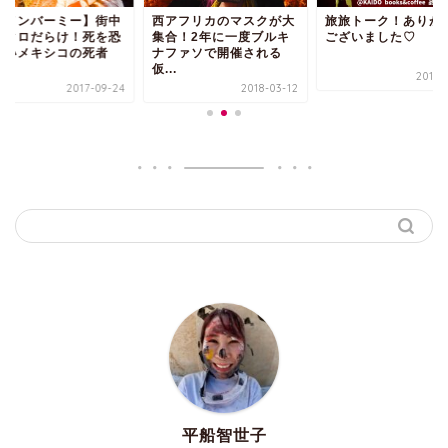
アフリカのマスクが大
旅旅トーク！ありがとう
【リメンバーミー】
合！2年に一度ブルキ
ございました♡
がドクロだらけ！死
ファソで開催される
れないメキシコの死
.
の...
2017-11-05
2018-03-12
2017-0
平船智世子