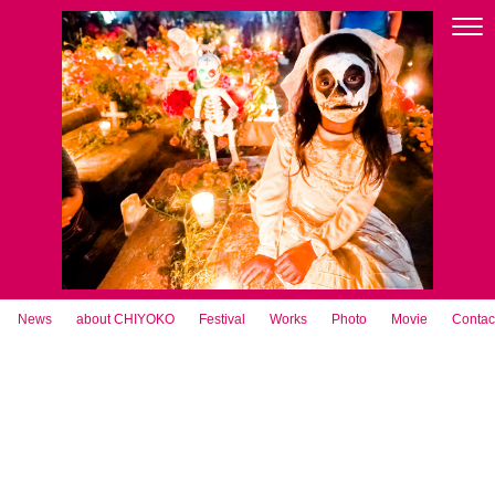
News
about CHIYOKO
Festival
Works
Photo
Movie
Contac