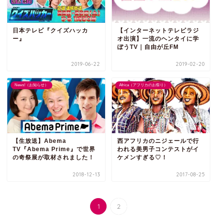
日本テレビ『クイズハッカ
【インターネットテレビラジ
ー』
オ出演】一流のヘンタイに学
ぼうTV｜自由が丘FM
2019-06-22
2019-02-20
News!（お知らせ）
Africa（アフリカのお祭り）
【生放送】Abema
西アフリカのニジェールで行
TV『Abema Prime』で世界
われる美男子コンテストがイ
の奇祭展が取材されました！
ケメンすぎる♡！
2018-12-13
2017-08-25
1
2