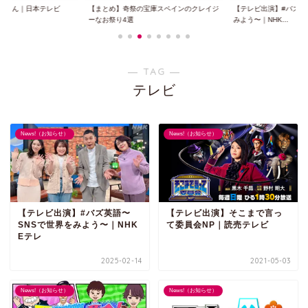
ノさん｜日本テレビ
【まとめ】奇祭の宝庫スペインのクレイジ
【テレビ出演】#バズ英
ーなお祭り4選
みよう〜｜NHK...
― TAG ―
テレビ
News!（お知らせ）
News!（お知らせ）
【テレビ出演】#バズ英語〜
【テレビ出演】そこまで言っ
SNSで世界をみよう〜｜NHK
て委員会NP｜読売テレビ
Eテレ
2025-02-14
2021-05-03
News!（お知らせ）
News!（お知らせ）