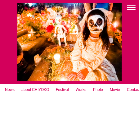
News
about CHIYOKO
Festival
Works
Photo
Movie
Contac