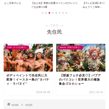
ノさん｜日本テレビ
【まとめ】奇祭の宝庫スペインのクレイジ
【テレビ出演】#バズ英
ーなお祭り4選
みよう〜｜NHK...
― TAG ―
先住民
Chile（チリのお祭り）
festival（世界のお祭り）
ボディペイントで先住民に大
【部族フェチ必見♡】パプア
変身！イースター島の"タパテ
のパリコレ！世界最大の種族
ィ・ラパヌイ"
集会ゴロカショー
2019-05-09
2017-10-14
HOME
先住民