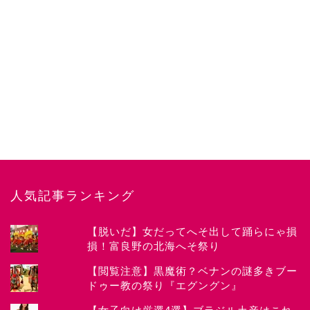
人気記事ランキング
【脱いだ】女だってへそ出して踊らにゃ損
損！富良野の北海へそ祭り
News
【閲覧注意】黒魔術？ベナンの謎多きブー
ドゥー教の祭り『エグングン』
about CHIYOKO