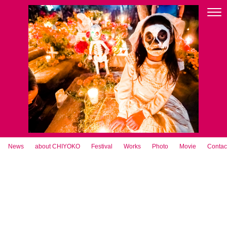
News
about CHIYOKO
Festival
Works
Photo
Movie
Contac