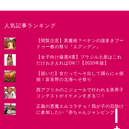
人気記事ランキング
【閲覧注意】黒魔術？ベナンの謎多きブー
ドゥー教の祭り『エグングン』
News
【女子向け厳選4選】ブラジル土産はこれ
だけおさえればOK♡【2020年版】
about CHIYOKO
【脱いだ】女だってへそ出して踊らにゃ損
損！富良野の北海へそ祭り
Festival
西アフリカのニジェールで行われる美男子
コンテストがイケメンすぎる♡！
Works
正義の悪魔エルコラチョ！我が子の厄除け
に参加したい『赤ちゃんジャンピング』