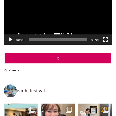
レ
ー
ヤ
ー
00:00
01:01
X
ツイート
earth_festival