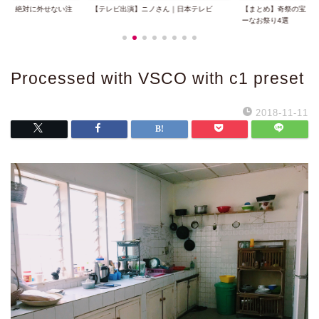
025｜絶対に外せない注
【テレビ出演】ニノさん｜日本テレビ
【まとめ】奇祭の宝庫
.
ーなお祭り4選
Processed with VSCO with c1 preset
2018-11-11