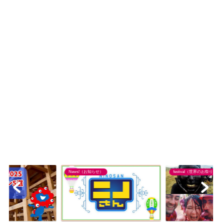
り）
News!（お知らせ）
festival（世界のお祭り）