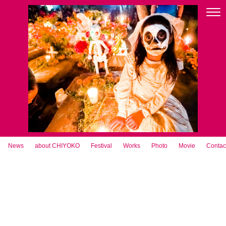
News
about CHIYOKO
Festival
Works
Photo
Movie
Contac