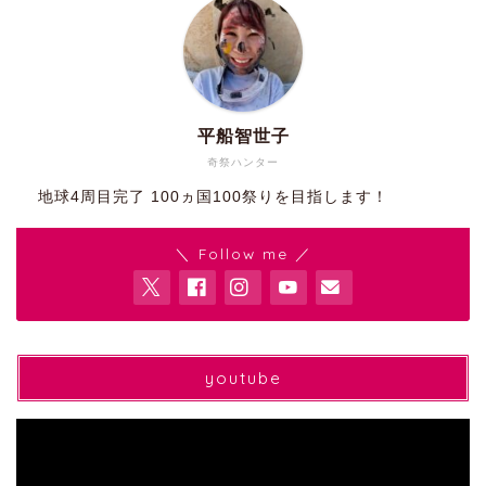
平船智世子
奇祭ハンター
地球4周目完了 100ヵ国100祭りを目指します！
＼ Follow me ／
youtube
動
画
プ