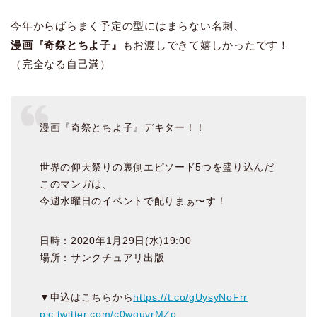
今年からばらまく予定の型にはまらない名刺、
漫画『奇祭とちよ子』
もお渡しできて嬉しかったです！
（完全なる自己満）
漫画『奇祭とちよ子』デキター！！
世界の仰天祭りの裏側エピソード5つを盛り込んだ
このマンガは、
今週水曜日のイベントで配りまぁ〜す！
日時：2020年1月29日(水)19:00
場所：サンクチュアリ出版
▼申込はこちらから
https://t.co/gUysyNoFrr
pic.twitter.com/c0wguvrMZo