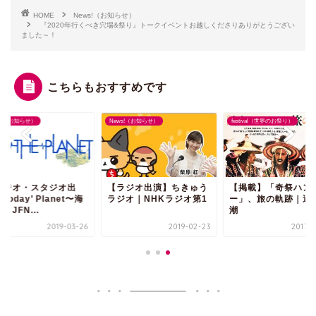
HOME
News!（お知らせ）
『2020年行くべき穴場&祭り』トークイベントお越しくださりありがとうござい
ました～！
こちらもおすすめです
ws!（お知らせ）
News!（お知らせ）
festival（世界のお祭り）
ラジオ・スタジオ出
【ラジオ出演】ちきゅう
【掲載】「奇祭ハン
Today’ Planet〜海
ラジオ｜NHKラジオ第1
ー」、旅の軌跡｜週
｜JFN...
潮
2019-03-26
2019-02-23
2017-1