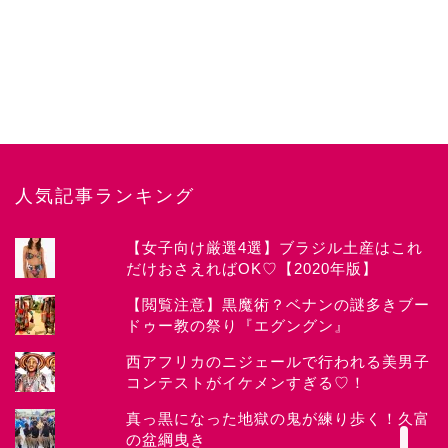
人気記事ランキング
【女子向け厳選4選】ブラジル土産はこれ
だけおさえればOK♡【2020年版】
News
【閲覧注意】黒魔術？ベナンの謎多きブー
ドゥー教の祭り『エグングン』
about CHIYOKO
西アフリカのニジェールで行われる美男子
コンテストがイケメンすぎる♡！
Festival
真っ黒になった地獄の鬼が練り歩く！久富
の盆綱曳き
Works