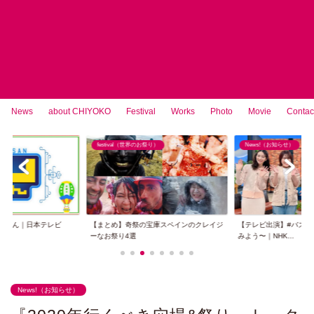
News
about CHIYOKO
Festival
Works
Photo
Movie
Contac
festival（世界のお祭り）
News!（お知らせ）
ノさん｜日本テレビ
【まとめ】奇祭の宝庫スペインのクレイジ
【テレビ出演】#バズ英
ーなお祭り4選
みよう〜｜NHK...
News!（お知らせ）