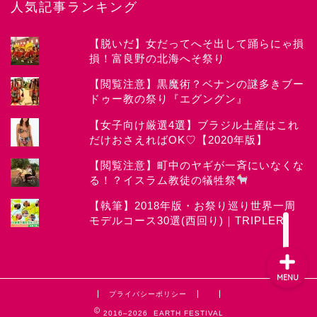
人気記事ランキング
【脱いだ】女だってへそ出して踊らにゃ損
損！富良野の北海へそ祭り
News
【閲覧注意】黒魔術？ベナンの謎多きブー
ドゥー教の祭り『エグングン』
about CHIYOKO
【女子向け厳選4選】ブラジル土産はこれ
だけおさえればOK♡【2020年版】
Festival
【閲覧注意】町中のヤギが一斉にいなくな
る！？イスラム教徒の犠牲祭
Works
【執筆】2018年版・お祭り巡り世界一周
モデルコース30選(西回り)｜TRIPLER
MENU
プライバシーポリシー
2016–2026 EARTH FESTIVAL