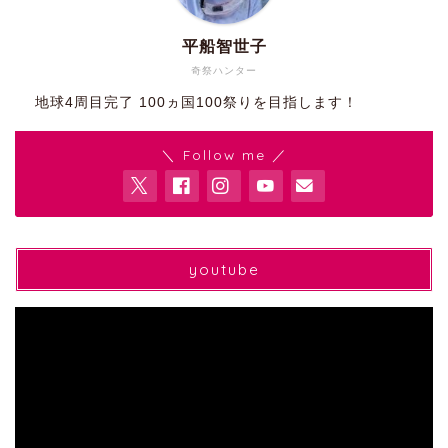
平船智世子
奇祭ハンター
地球4周目完了 100ヵ国100祭りを目指します！
＼ Follow me ／
youtube
動
画
プ
レ
ー
ヤ
ー