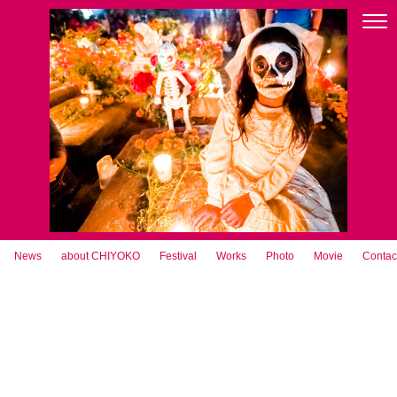
News
about CHIYOKO
Festival
Works
Photo
Movie
Contac