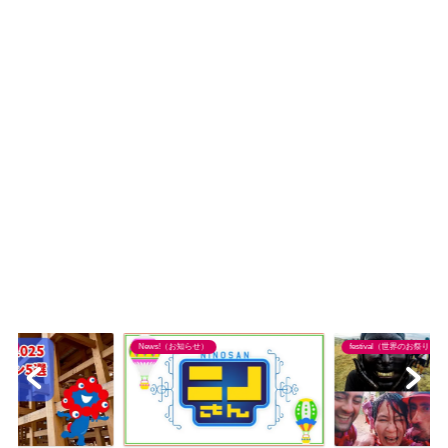
り）
News!（お知らせ）
festival（世界のお祭り）